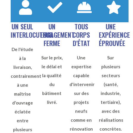
UN SEUL
UN
TOUS
UNE
INTERLOCUTEUR
ENGAGEMENT
CORPS
EXPÉRIENCE
FERME
D'ÉTAT
ÉPROUVÉE
De l'étude
Sur le prix,
Une
Sur
à la
le délai et
expertise
plusieurs
livraison,
la qualité
capable
secteurs
contrairement
du
d'intervenir
(santé,
à une
bâtiment
sur des
industrie,
maîtrise
livré.
projets
tertiaire),
d'ouvrage
neufs
avec des
éclatée
comme en
réalisations
entre
rénovation
concrètes.
plusieurs