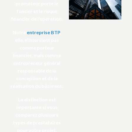
promoteur porte le
foncier et le risque
financier de l’opération.
Notre
entreprise BTP
,
elle, n’intervient pas
comme porteur
financier, mais comme
entrepreneur général
responsable de la
conception et de la
réalisation du bâtiment.
La distinction est
importante si vous
comparez plusieurs
types de prestataires
pour votre projet.