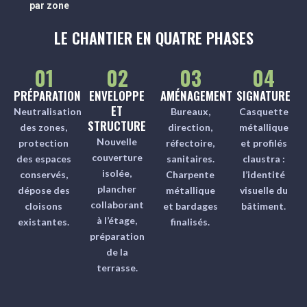
par zone
LE CHANTIER EN QUATRE PHASES
01
02
03
04
PRÉPARATION
ENVELOPPE
AMÉNAGEMENT
SIGNATURE
ET
Neutralisation
Bureaux,
Casquette
STRUCTURE
des zones,
direction,
métallique
Nouvelle
protection
réfectoire,
et profilés
couverture
des espaces
sanitaires.
claustra :
isolée,
conservés,
Charpente
l’identité
plancher
dépose des
métallique
visuelle du
collaborant
cloisons
et bardages
bâtiment.
à l’étage,
existantes.
finalisés.
préparation
de la
terrasse.