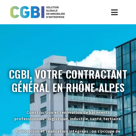
CGBI, VOTRE CONTRACTANT
GÉNÉRAL EN RHÔNE-ALPES
Construction et rénovation de bâtiments
professionnels : logistique, industrie, santé, tertiaire.
Conception et réalisation intégrées
: on s’occupe de