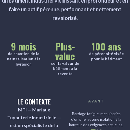
un bâtiment industriel vieillissant en profondeur et en
faire un actif pérenne, performant et nettement
revalorisé.
9 mois
Plus-
100 ans
value
de chantier, de la
de pérennité visée
neutralisation à la
pour le bâtiment
sur la valeur du
livraison
bâtiment à la
revente
LE CONTEXTE
CONCEPTION
MTI — Mariaux
Le projet modélisé en amont :
Tuyauterie Industrielle —
volumétrie, bardage, claustra et
est un spécialiste de la
casquette validés avant travaux.