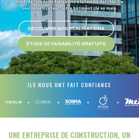
tout, de l’étude de faisabilité à la remise des clés. Un
seul interlocuteur, votre bâtiment clé en main.
DÉCOUVRIR NOS RÉALISATIONS
ÉTUDE DE FAISABILITÉ GRATUITE
ILS NOUS ONT FAIT CONFIANCE
◆
◆
◆
◆
UNE ENTREPRISE DE CONSTRUCTION, UN