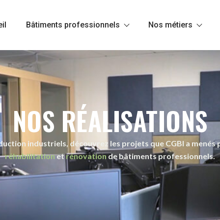
il
Bâtiments professionnels
Nos métiers
NOS RÉALISATIONS
ction industriels, découvrez les projets que CGBI a menés p
réhabilitation
et
rénovation
de bâtiments professionnels.