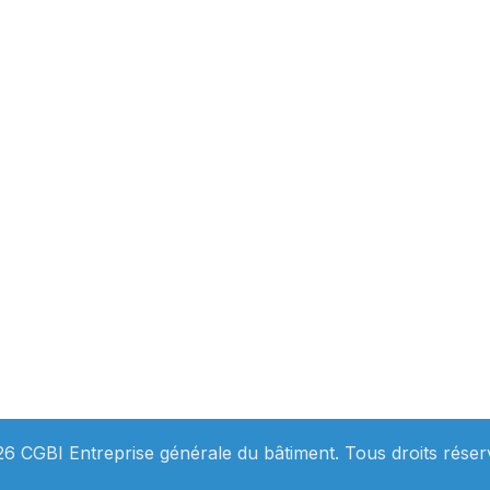
Navigation
Accueil
Nos expertises
Bâtiments
Bâtiments logistiqu
,
professionnels
Bâtiments industriel
Nos métiers
Bâtiments de santé
Qui sommes-nous
Bâtiments tertiaires
Réalisations
Rénovation et exten
Blog
6 CGBI Entreprise générale du bâtiment. Tous droits réser